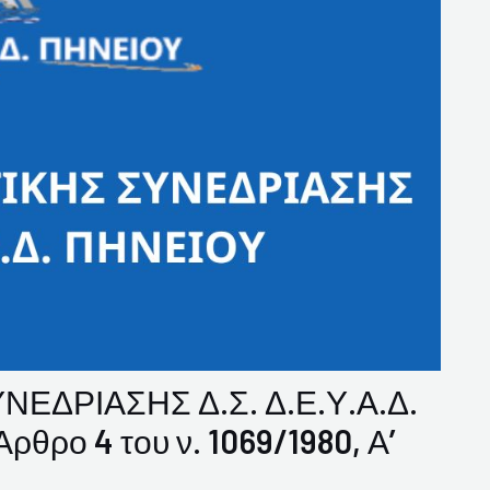
ΕΔΡΙΑΣΗΣ Δ.Σ. Δ.Ε.Υ.Α.Δ.
θρο 4 του ν. 1069/1980, Α’