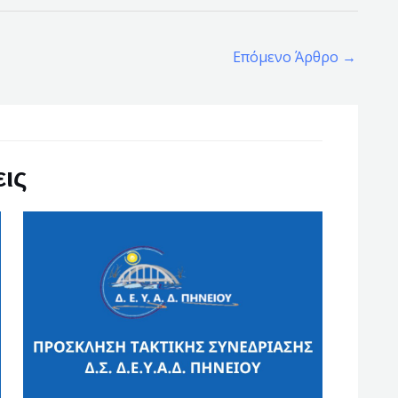
Επόμενο Άρθρο
→
ις