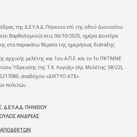
δρας της Δ.Ε.Υ.Α.Δ. Πηνειού επί της οδού Διονυσίου
χείο Βαρθολομιού) στις 06/10/2025, ημέρα Δευτέρα
σης στα παρακάτω θέματα της ημερήσιας διάταξης:
ς αρχικής μελέτης και 1ου Α.Π.Ε. και το 1ο ΠΚΤΜΝΕ
ου Ύδρευσης της Τ.Κ. Λυγιάς» (Αρ. Μελέτης: 58/22),
 5217080, αναδόχου «ΔΙΚΤΥΟ ΑΤΕ».
ν πολιτών.
 Δ.Ε.Υ.Α.Δ. ΠΗΝΕΙΟΥ
ΟΥΛΟΣ ΑΝΔΡΕΑΣ
 ΑΠΟΔΕΚΤΩΝ