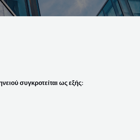
νειού συγκροτείται ως εξής: