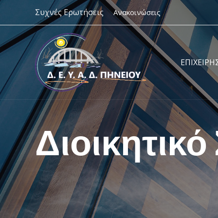
Skip
Συχνές Ερωτήσεις
Ανακοινώσεις
to
content
ΕΠΙΧΕΙΡΗ
Διοικητικό